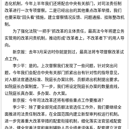
态化机制，今年上半年我们还将配合中央有关部门，对司法责任制
改革进行一次专项督察。二是已经出台的其他重点改革举措，我们
也要采取“回头看”措施，建立督察情况反馈、问题通报、挂账整改机
制。
为了强化法院“一把手”抓改革的主体责任，最高法今年将建立务
实管用的改革问责机制，推动形成“改革者上，不改革者下”的用人导
向。
新京报：去年3月采访时你就提到过，最高法将专项督察改革试
点工作。
李少平：是的。上次督察我们发现了一些问题，针对突出问
题，今年我们会配合中央有关部门抓紧出台有针对性的指导意见，
对入额法官遴选标准、院庭长办案比例、员额退出机制提出要求。
如院庭长办案制度，下一步，我们将设定院庭长办案的数量底线，
让院庭长真办案、多办案、办大案。
新京报：今年司法改革还将有哪些重点工作要推进？
李少平：除了要全部完成员额法官选任工作外，我们要继续全
面推进司法责任制改革，在全国范围内建立新型审判权运行机制。
进一步完善重大改革举措的配套衔接机制，细化落实法官惩戒配套
办法，健全完善法官和审判辅助人员业绩考评体系，配套建立法官