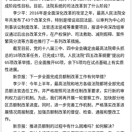
成阶段性目标。目前，法院系统的司法改革到了什么阶段？
李少平：2016年是全面深化改革的攻坚之年，最高人民法院全
年共发布了43个改革文件，特别是增设巡回法庭、以审判为中心的
刑事诉讼制度改革、法官违法惩戒等重要项目，报请中央深改组审
议通过后出台改革文件，在产权保护、司法救助、减刑假释、案件
繁简分流等方面也推行了一系列改革措施。
截至目前，党的十八届三中、四中全会确定由最高法院牵头抓
总的18项改革任务，已完成17项。人民法院“四五改革纲要”提出的
65项改革举措，已全面推开60项，余下5项均在试点基础上有实质
性进展。
新京报：下一步全面完成员额制改革工作有何举措？
李少平：今年上半年，最高法院和地方各级法院都将全部完成
员额法官选任工作，并严格按照司法责任制改革要求，实行新的审
判权力运行机制。为此，我们将再开展一轮督察工作，加快部分地
区员额制改革进度。同时，进一步完善工作机制，严格落实改革进
展情况周报制度，加强员额制改革的督促、检查、通报和整改工
作。
新京报：推进员额制的过程中有什么困难吗？如何解决？