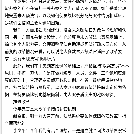
李少平：在社会经济发展、案件不断增加的情况下，有一些不
能办案的和不在审判一线办案的同志可能入不了额。如何妥善合理
地安置未入额法官，以及如何使员额比例分配与案件情况相适应，
是我们面临的主要问题和困难。
我们一方面加强思想建设，增强未入额法官对改革的理解和认
同；另一方面完善制度设计，在充分尊重未入额法官意愿基础上，
综合其个人能力等，合理调整至法官助理或司法行政人员岗位。从
前期的改革情况来看，可以说绝大多数未入额法官适应了改革要
求，没有出现法官“离职潮”。
此外，我们在中央划定比例的基础上，严格坚持“以案定员”基本
原则，不搞一刀切，而是在做好编制、人员、案件、工作饱和度测
算的基础上，合理确定员额基数和比例。在省一级统筹调控各地
区、各层级法院员额数量，以人案匹配度和各级法院职能定位为依
据，坚持员额比例向基层倾斜，向人案矛盾突出的地区倾斜。
推进改革
今年完善重大改革举措的配套机制
新京报：到十九大召开前，法院系统要如何保障各项改革举措
全面落地？
李少平：今年我们有几个设想，一是建立健全司法改革督察常