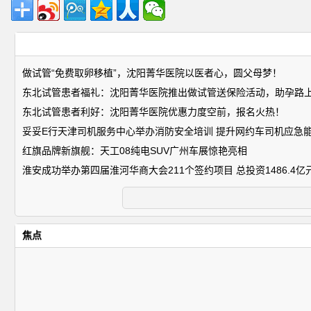
做试管“免费取卵移植”，沈阳菁华医院以医者心，圆父母梦！
东北试管患者福礼：沈阳菁华医院推出做试管送保险活动，助孕路
东北试管患者利好：沈阳菁华医院优惠力度空前，报名火热！
妥妥E行天津司机服务中心举办消防安全培训 提升网约车司机应急
红旗品牌新旗舰：天工08纯电SUV广州车展惊艳亮相
淮安成功举办第四届淮河华商大会211个签约项目 总投资1486.4亿
焦点