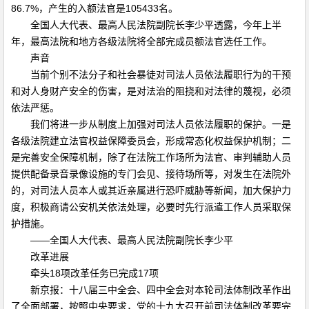
86.7%，产生的入额法官是105433名。
全国人大代表、最高人民法院副院长李少平透露，今年上半
年，最高法院和地方各级法院将全部完成员额法官选任工作。
声音
当前个别不法分子和社会暴徒对司法人员依法履职行为的干预
和对人身财产安全的伤害，是对法治的阻挠和对法律的蔑视，必须
依法严惩。
我们将进一步从制度上加强对司法人员依法履职的保护。一是
各级法院建立法官权益保障委员会，形成常态化权益保护机制；二
是完善安全保障机制，除了在法院工作场所为法官、审判辅助人员
提供配备录音录像设施的专门会见、接待场所等，对发生在法院外
的，对司法人员本人或其近亲属进行恐吓威胁等新闻，加大保护力
度，积极商请公安机关依法处理，必要时先行派遣工作人员采取保
护措施。
——全国人大代表、最高人民法院副院长李少平
改革进展
牵头18项改革任务已完成17项
新京报：十八届三中全会、四中全会对本轮司法体制改革作出
了全面部署，按照中央要求，党的十九大召开前司法体制改革要完