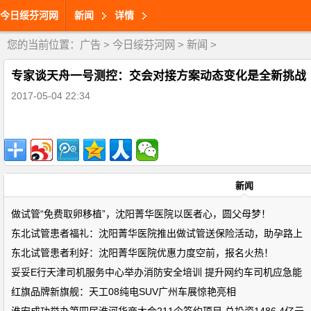
今日绥芬河网
新闻
详情
您的当前位置：
广告
>
今日绥芬河网
>
新闻
>
专家谈天舟一号测控：交会对接方案动态变化是全新挑战
2017-05-04 22:34
新闻
做试管“免费取卵移植”，沈阳菁华医院以医者心，圆父母梦！
东北试管患者福礼：沈阳菁华医院推出做试管送保险活动，助孕路上
东北试管患者利好：沈阳菁华医院优惠力度空前，报名火热！
妥妥E行天津司机服务中心举办消防安全培训 提升网约车司机应急能
红旗品牌新旗舰：天工08纯电SUV广州车展惊艳亮相