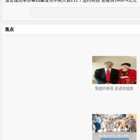
淮安成功举办第四届淮河华商大会211个签约项目 总投资1486.4亿元
焦点
梨园开新花 走进百姓家