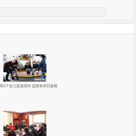
带3个女儿现身闹市 驻颜有术仍美艳