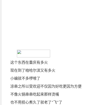
这个东西在重庆有多火
现在到了咱哈尔滨又有多火
小编就不多啰嗦了
凉串之所以受欢迎不仅因为好吃更因为方便
不像火锅串串吃起来那样烫嘴
也不用担心煮久了就老了
飞
了
“
”