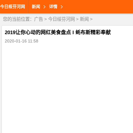
今日绥芬河网
新闻
详情
您的当前位置：
广告
>
今日绥芬河网
>
新闻
>
2019让你心动的网红美食盘点 I 蚝布斯精彩奉献
2020-01-16 11:58