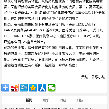
以很好地实现会员转化，既能把其他业务下的老会员转化成美容会
员，又能把新的美容会员转化为其他业务的会员；第二，高匹配度
的行业消费群体，也让“老司机”们的此前开店的运营经验得到充分运
用，在新的美容店项目上的经营中也更加游刃有余。
据悉，美丽田园集团旗下有生活美容门店（美丽田园BEAUTY
FARM及贝黎诗PALAISPA）近400家、医疗美容门诊中心（秀可儿
CELLCARE）16家、医疗抗衰中心（启妍医疗NEOLOGY）4家，
已遍布全国125座重点城市。
成功的创业者，擅长将已有的资源利用最大化。在美容行业蓬勃发
展的浪潮下，越来越多的相关行业从业者投入到了美丽田园的怀
抱。而有着丰富经验、专业团队、前沿技术的美丽田园，无疑也正
带领着优质加盟商不断创下新成绩，攀登新高度！
责编：乐乐小编
新闻
娱乐
财经
科技