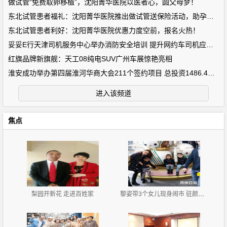
做试管“免费取卵移植”，沈阳菁华医院以医者心，圆父母梦！
东北试管患者福礼：沈阳菁华医院推出做试管送保险活动，助孕路上
东北试管患者利好：沈阳菁华医院优惠力度空前，报名火热！
妥妥E行天津司机服务中心举办消防安全培训 提升网约车司机应急能
红旗品牌新旗舰：天工08纯电SUV广州车展惊艳亮相
淮安成功举办第四届淮河华商大会211个签约项目 总投资1486.4亿元
进入该频道
焦点
梨园开新花 走进百姓家
黎姿带3个女儿现身闹市 驻颜有术仍美艳