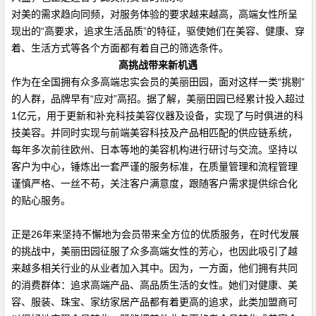
对美的需求趋向同频，对服务体验的要求越来越高，高端女性所呈
现出的“高要求，追求生活品质”的特征，驱使她们在美容、健康、穿
着、生活方式等各个方面都有着自己的筛选条件。
高挑战带来新机遇
作为在全国拥有众多高端忠实会员的美丽田园，面对这样一类“挑剔”
的人群，品牌早有“应对”高招。据了解，美丽田园已经累计投入超过
1亿元，用于更新和补充科技美容仪器及设备，实现了与时俱进的科
技美容。并同时实现与前端美容科技及产品相匹配的供应链系统，
每年多次前往欧州、日本等地的美容机构进行研讨与交流。坚持以
客户为中心，锤炼出一套严谨的服务标准，在质量管理和流程管理
谨慎严格、一丝不苟，关注客户满意度，跟随客户需求提供综合化
的贴心服务。
正是26年来坚持不懈地为会员带来全方位的优质服务，在时代发展
的挑战中，美丽田园征服了众多高端女性的芳心，也因此吸引了越
来越多相关行业的从业者加入其中。因为，一方面，他们拥有共同
的消费群体：追求高端产品、高品质生活的女性。她们对健康、美
容、服装、珠宝、家纺家居产品都有着更高的追求，此类加盟商可