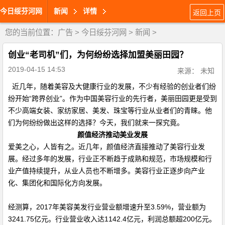
今日绥芬河网
新闻
详情
返回上页
您的当前位置：
广告
>
今日绥芬河网
>
新闻
>
创业“老司机”们，为何纷纷选择加盟美丽田园？
2019-04-15 14:53
来源： 未知
近几年，随着美容及大健康行业的发展，不少有经验的创业者们纷
纷开始“跨界创业”。作为中国美容行业的先行者，美丽田园更是受到
不少高端女装、家纺家居、美发、珠宝等行业从业者们的青睐。他
们为何纷纷做出这样的选择？今天，我们就来一探究竟。
颜值经济推动美业发展
爱美之心，人皆有之。近几年，颜值经济直接推动了美容行业发
展。经过多年的发展，行业正不断趋于成熟和规范，市场规模和行
业产值持续提升，从业人员也不断增多。美容行业正逐步向产业
化、集团化和国际化方向发展。
经测算，2017年美容美发行业营业额增速升至3.59%，营业额为
3241.75亿元。行业营业收入达1142.4亿元，利润总额超200亿元。