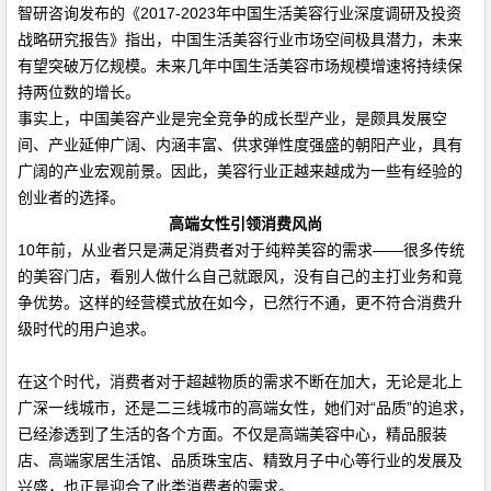
智研咨询发布的《2017-2023年中国生活美容行业深度调研及投资
战略研究报告》指出，中国生活美容行业市场空间极具潜力，未来
有望突破万亿规模。未来几年中国生活美容市场规模增速将持续保
持两位数的增长。
事实上，中国美容产业是完全竞争的成长型产业，是颇具发展空
间、产业延伸广阔、内涵丰富、供求弹性度强盛的朝阳产业，具有
广阔的产业宏观前景。因此，美容行业正越来越成为一些有经验的
创业者的选择。
高端女性引领消费风尚
10年前，从业者只是满足消费者对于纯粹美容的需求——很多传统
的美容门店，看别人做什么自己就跟风，没有自己的主打业务和竟
争优势。这样的经营模式放在如今，已然行不通，更不符合消费升
级时代的用户追求。
在这个时代，消费者对于超越物质的需求不断在加大，无论是北上
广深一线城市，还是二三线城市的高端女性，她们对“品质”的追求，
已经渗透到了生活的各个方面。不仅是高端美容中心，精品服装
店、高端家居生活馆、品质珠宝店、精致月子中心等行业的发展及
兴盛，也正是迎合了此类消费者的需求。