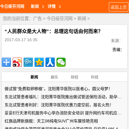
今日绥芬河网
新闻
详情
返回上页
您的当前位置：
广告
>
今日绥芬河网
>
新闻
>
“人民群众是大人物”：总理这句话由何而来？
2017-03-17 16:35
来源：
责编：
新闻
娱乐
财经
科技
做试管“免费取卵移植”，沈阳菁华医院以医者心，圆父母梦！
东北试管患者福礼：沈阳菁华医院推出做试管送保险活动，助孕路上
东北试管患者利好：沈阳菁华医院优惠力度空前，报名火热！
妥妥E行天津司机服务中心举办消防安全培训 提升网约车司机应急能
红旗品牌新旗舰：天工08纯电SUV广州车展惊艳亮相