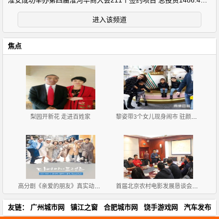
淮安成功举办第四届淮河华商大会211个签约项目 总投资1486.4亿元
进入该频道
焦点
梨园开新花 走进百姓家
黎姿带3个女儿现身闹市 驻颜有术仍美艳
高分剧《亲爱的朋友》真实动人 集集泪点
首届北京农村电影发展恳谈会在京举办
友链：
广州城市网
镇江之窗
合肥城市网
饶手游戏网
汽车发布